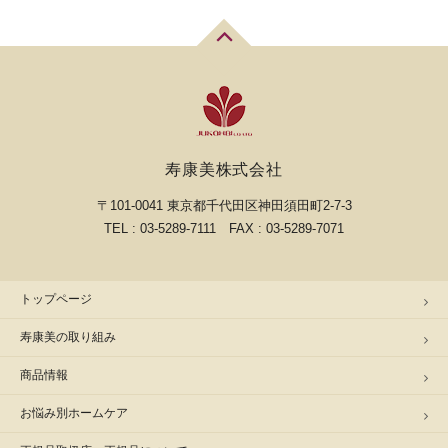
詳細はこちら
寿康美株式会社
〒101-0041 東京都千代田区神田須田町2-7-3
TEL : 03-5289-7111 FAX : 03-5289-7071
トップページ
寿康美の取り組み
商品情報
お悩み別ホームケア